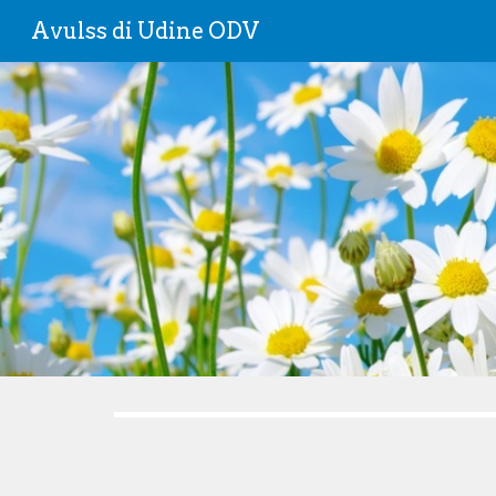
Avulss di Udine ODV
Sk