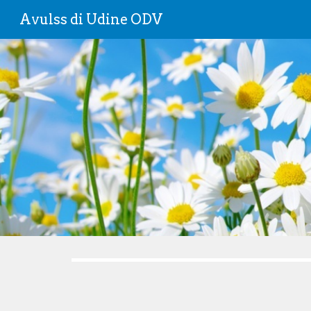
Avulss di Udine ODV
Sk